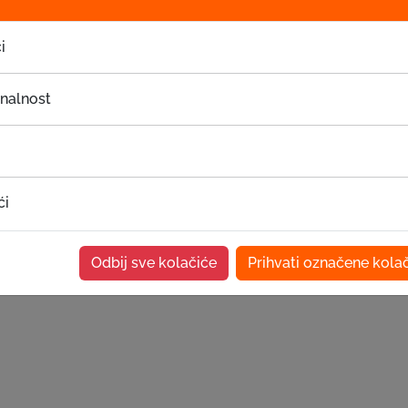
i
onalnost
ći
Odbij sve kolačiće
Prihvati označene kola