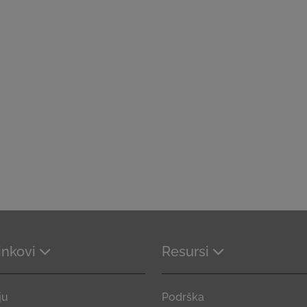
linkovi
Resursi
ju
Podrška