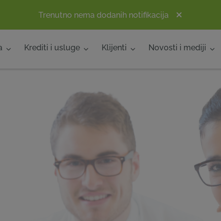
Trenutno nema dodanih notifikacija
a
Krediti i usluge
Klijenti
Novosti i mediji