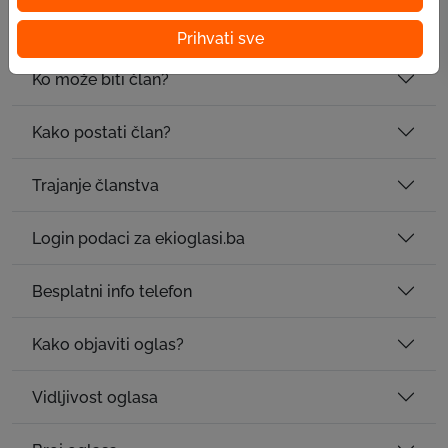
EPK pruža i mogućnost edukacije?
Prihvati sve
Ko može biti član?
Kako postati član?
Trajanje članstva
Login podaci za ekioglasi.ba
Besplatni info telefon
Kako objaviti oglas?
Vidljivost oglasa