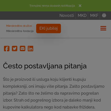
Trenutno nema dodanih notifikacija
Novosti
MKD
MKF
Mikrokreditno društvo
EKI jubilej
Mikrokreditna fondacija
Izbor
Facebook
Twitter
Email
Linkedin
Često postavljana pitanja
Što je proizvod ili usluga koju klijenti kupuju
kompleksniji, oni imaju više pitanja. Zašto postavljamo
pitanja? Zato što ne želimo da napravimo pogrešan
izbor. Strah od pogrešnog izbora je daleko manji kod
kupovine kalkulatora nego kod nabavke frižidera,