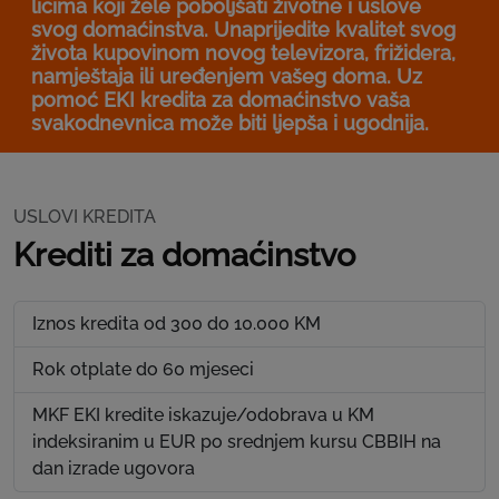
licima koji žele poboljšati životne i uslove
svog domaćinstva. Unaprijedite kvalitet svog
života kupovinom novog televizora, frižidera,
namještaja ili uređenjem vašeg doma. Uz
pomoć EKI kredita za domaćinstvo vaša
svakodnevnica može biti ljepša i ugodnija.
USLOVI KREDITA
Krediti za domaćinstvo
Iznos kredita od 300 do 10.000 KM
Rok otplate do 60 mjeseci
MKF EKI kredite iskazuje/odobrava u KM
indeksiranim u EUR po srednjem kursu CBBIH na
dan izrade ugovora