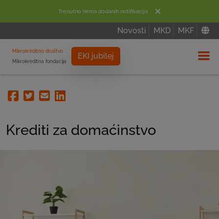
Trenutno nema dodanih notifikacija
Novosti
MKD
MKF
Mikrokreditno društvo
EKI jubilej
Mikrokreditna fondacija
Izbor
Facebook
Twitter
Email
Linkedin
Krediti za domaćinstvo