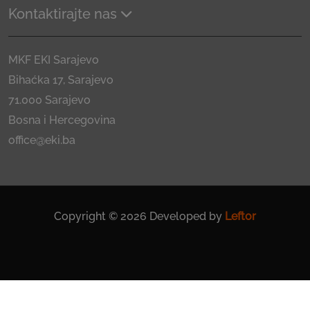
Kontaktirajte nas
MKF EKI Sarajevo
Bihaćka 17, Sarajevo
71.000 Sarajevo
Bosna i Hercegovina
office@eki.ba
Copyright © 2026 Developed by
Leftor