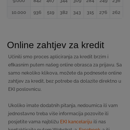
9.000
842
467
344
309
284
249
236
10.000
936
519
382
343
315
276
262
Online zahtjev za kredit
Učinili smo proces apliciranja za kredit brzim i
efikasnim putem našeg online obrasca za prijavu. Sa
samo nekoliko klikova, možete da podnesete online
zahtjev za kredit, bez potrebe da dolazite direktno u
EKI poslovnicu.
Ukoliko imate dodatnih pitanja, nedoumica ili vam
jednostavno treba više informacija pozovite ili
posjetite vama najbližu
EKI kancelariju
ili nas
kontaktirajte putem Webchat-a,
Facebook
-a ili