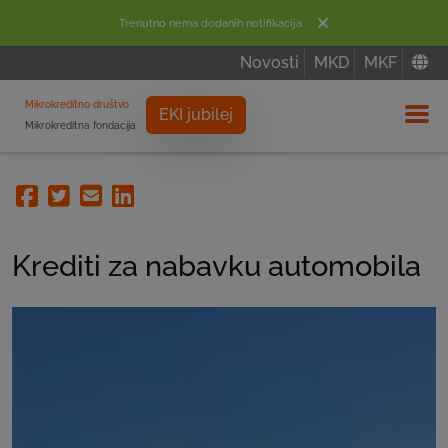
Trenutno nema dodanih notifikacija
Novosti
MKD
MKF
Mikrokreditno društvo
EKI jubilej
Mikrokreditna fondacija
Izbor
Facebook
Twitter
Email
Linkedin
Krediti za nabavku automobila