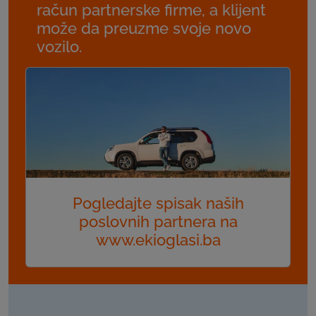
račun partnerske firme, a klijent
može da preuzme svoje novo
vozilo.
Pogledajte spisak naših
poslovnih partnera na
www.ekioglasi.ba