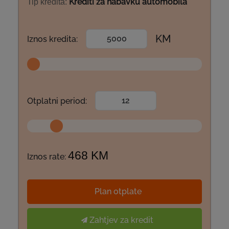
Krediti za nabavku automobila
Tip kredita:
KM
Iznos kredita:
Otplatni period:
468 KM
Iznos rate:
Plan otplate
Zahtjev za kredit