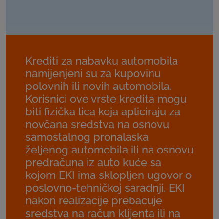
Krediti za nabavku automobila
namijenjeni su za kupovinu
polovnih ili novih automobila.
Korisnici ove vrste kredita mogu
biti fizička lica koja apliciraju za
novčana sredstva na osnovu
samostalnog pronalaska
željenog automobila ili na osnovu
predračuna iz auto kuće sa
kojom EKI ima sklopljen ugovor o
poslovno-tehničkoj saradnji. EKI
nakon realizacije prebacuje
sredstva na račun klijenta ili na