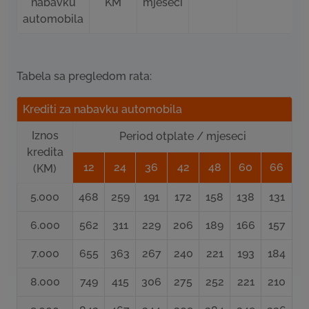
nabavku
KM
mjeseci
automobila
Tabela sa pregledom rata:
Krediti za nabavku automobila
Iznos
Period otplate / mjeseci
kredita
12
24
36
42
48
60
66
(KM)
5.000
468
259
191
172
158
138
131
6.000
562
311
229
206
189
166
157
7.000
655
363
267
240
221
193
184
8.000
749
415
306
275
252
221
210