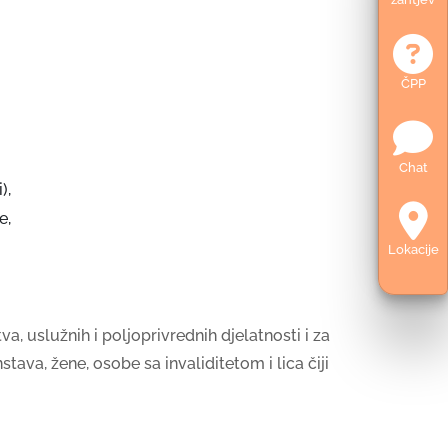
ČPP
Chat
),
e,
Lokacije
a, uslužnih i poljoprivrednih djelatnosti i za
tava, žene, osobe sa invaliditetom i lica čiji