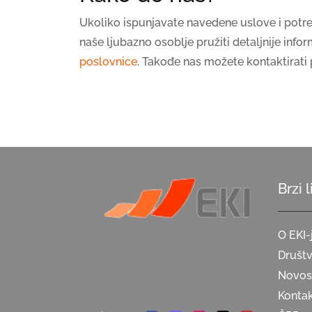
Ukoliko ispunjavate navedene uslove i potre
naše ljubazno osoblje pružiti detaljnije info
poslovnice
. Takođe nas možete kontaktirat
Brzi 
O EKI-
Društ
Novost
Konta