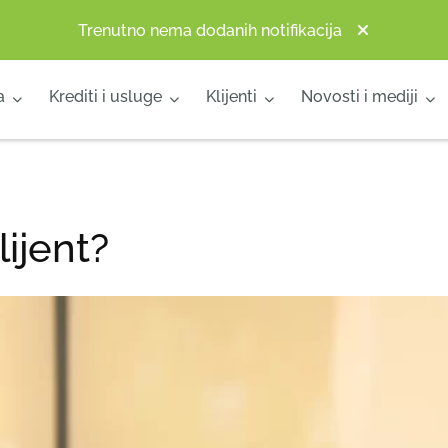
Trenutno nema dodanih notifikacija
a
Krediti i usluge
Klijenti
Novosti i mediji
lijent?