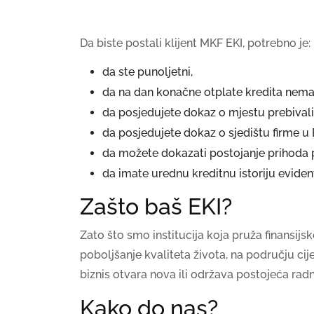
Da biste postali klijent MKF EKI, potrebno je:
da ste punoljetni,
da na dan konačne otplate kredita nemat
da posjedujete dokaz o mjestu prebivali
da posjedujete dokaz o sjedištu firme u B
da možete dokazati postojanje prihoda 
da imate urednu kreditnu istoriju eviden
Zašto baš EKI?
Zato što smo institucija koja pruža finansijs
poboljšanje kvaliteta života, na području cij
biznis otvara nova ili održava postojeća rad
Kako do nas?