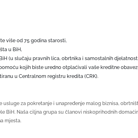
e više od 75 godina starosti,
šta u BiH,
iH (u slučaju pravnih lica, obrtnika i samostalnih djelatnosti
pomoću kojih biste uredno otplaćivali vaše kreditne obavez
tiranu u Centralnom registru kredita (CRK).
ke usluge za pokretanje i unapređenje malog biznisa, obrtništv
ele BiH. Naša ciljna grupa su članovi niskoprihodnih domaćins
na mjesta.