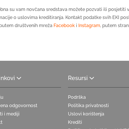
bna su vam novčana sredstava možete pozvati ili posjetiti
rmacije o uslovima kreditiranja. Kontakt podatke svih EKI posl
i putem društvenih mreža
Facebook
i
Instagram
, putem stran
linkovi
Resursi
ju
Podrška
vena odgovornost
Politika privatnosti
i i mediji
Uslovi korištenja
kt
Krediti