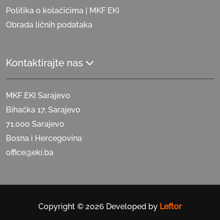
Politika o kolačićima | MKF EKI
Obrada ličnih podataka
Kontaktirajte nas
MKF EKI Sarajevo
Bihaćka 17, Sarajevo
71.000 Sarajevo
Bosna i Hercegovina
office@eki.ba
Copyright © 2026 Developed by
Leftor