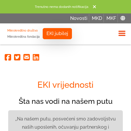
Trenutno nema dodanih notifikacija
Novosti
MKD
MKF
Mikrokreditno društvo
EKI jubilej
Mikrokreditna fondacija
Izbor
Facebook
Twitter
Email
Linkedin
EKI vrijednosti
Šta nas vodi na našem putu
„Na našem putu, posvećeni smo zadovoljstvu
naših uposlenih, očuvanju partnerskog i