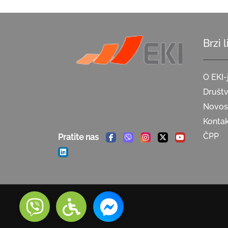
Brzi 
O EKI-
Društ
Novost
Konta
ČPP
Pratite nas
Facebook
Viber
Instagram
Twitter
Youtube
Linkedin