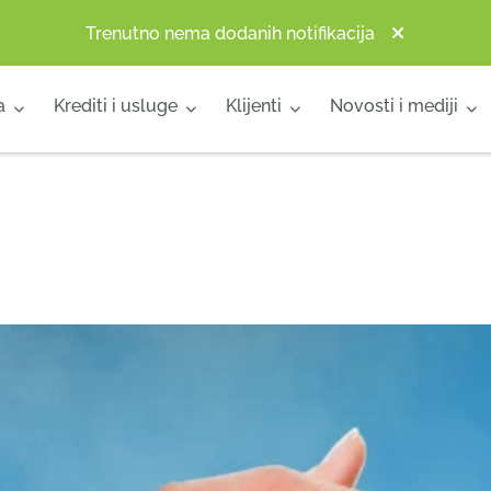
Trenutno nema dodanih notifikacija
a
Krediti i usluge
Klijenti
Novosti i mediji