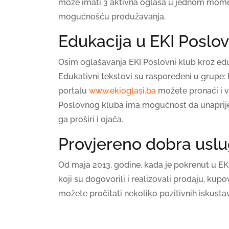
može imati 3 aktivna oglasa u jednom moment
mogućnošću produžavanja.
Edukacija u EKI Posl
Osim oglašavanja EKI Poslovni klub kroz edu
Edukativni tekstovi su raspoređeni u grupe: 
portalu
www.ekioglasi.ba
možete pronaći i vi
Poslovnog kluba ima mogućnost da unaprije
ga proširi i ojača.
Provjereno dobra usl
Od maja 2013. godine, kada je pokrenut u EKI
koji su dogovorili i realizovali prodaju, ku
možete pročitati nekoliko pozitivnih iskustava 