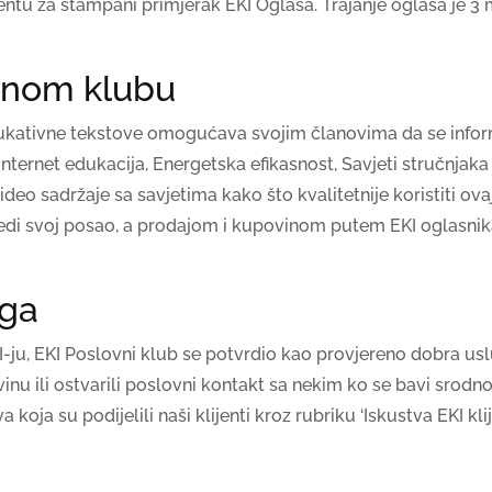
u za štampani primjerak EKI Oglasa. Trajanje oglasa je 3 mj
ovnom klubu
kativne tekstove omogućava svojim članovima da se informi
Internet edukacija, Energetska efikasnost, Savjeti stručnjak
deo sadržaje sa savjetima kako što kvalitetnije koristiti ovaj
di svoj posao, a prodajom i kupovinom putem EKI oglasnik
uga
-ju, EKI Poslovni klub se potvrdio kao provjereno dobra usl
povinu ili ostvarili poslovni kontakt sa nekim ko se bavi sr
koja su podijelili naši klijenti kroz rubriku ‘Iskustva EKI klij