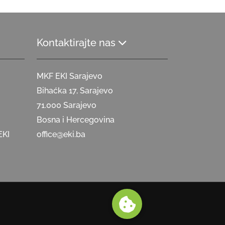
Kontaktirajte nas
MKF EKI Sarajevo
Bihaćka 17, Sarajevo
71.000 Sarajevo
Bosna i Hercegovina
EKI
office@eki.ba