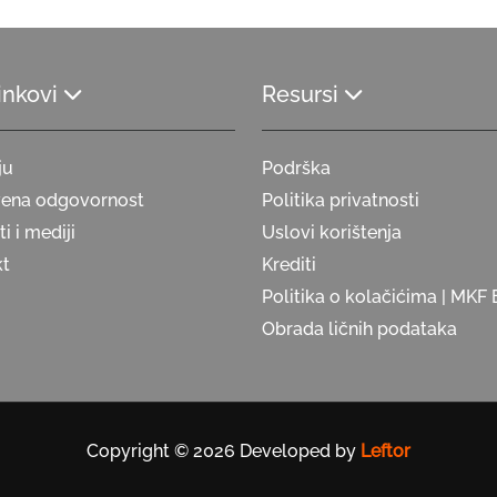
linkovi
Resursi
ju
Podrška
vena odgovornost
Politika privatnosti
i i mediji
Uslovi korištenja
kt
Krediti
Politika o kolačićima | MKF 
Obrada ličnih podataka
Copyright © 2026 Developed by
Leftor