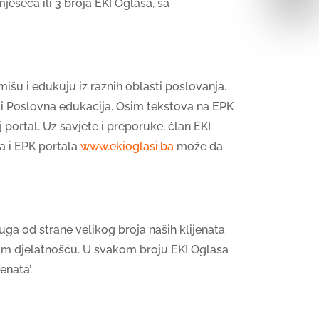
eseca ili 3 broja EKI Oglasa, sa
šu i edukuju iz raznih oblasti poslovanja.
a i Poslovna edukacija. Osim tekstova na EPK
 portal. Uz savjete i preporuke, član EKI
a i EPK portala
www.ekioglasi.ba
može da
uga od strane velikog broja naših klijenata
odnom djelatnošću. U svakom broju EKI Oglasa
enata’.