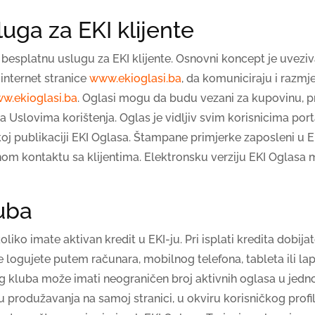
uga za EKI klijente
besplatnu uslugu za EKI klijente. Osnovni koncept je uveziv
internet stranice
www.ekioglasi.ba
, da komuniciraju i razmj
w.ekioglasi.ba
. Oglasi mogu da budu vezani za kupovinu, pro
 sa Uslovima korištenja. Oglas je vidljiv svim korisnicima por
oj publikaciji EKI Oglasa. Štampane primjerke zaposleni u EK
om kontaktu sa klijentima. Elektronsku verziju EKI Oglasa mož
uba
ko imate aktivan kredit u EKI-ju. Pri isplati kredita dobijat
se logujete putem računara, mobilnog telefona, tableta ili la
nog kluba može imati neograničen broj aktivnih oglasa u je
 produžavanja na samoj stranici, u okviru korisničkog profi