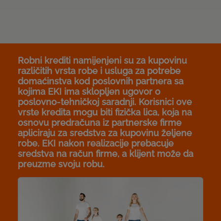
Robni krediti namijenjeni su za kupovinu
različitih vrsta robe i usluga za potrebe
domaćinstva kod poslovnih partnera sa
kojima EKI ima sklopljen ugovor o
poslovno-tehničkoj saradnji. Korisnici ove
vrste kredita mogu biti fizička lica, koja na
osnovu predračuna iz partnerske firme
apliciraju za sredstva za kupovinu željene
robe. EKI nakon realizacije prebacuje
sredstva na račun firme, a klijent može da
preuzme svoju robu.