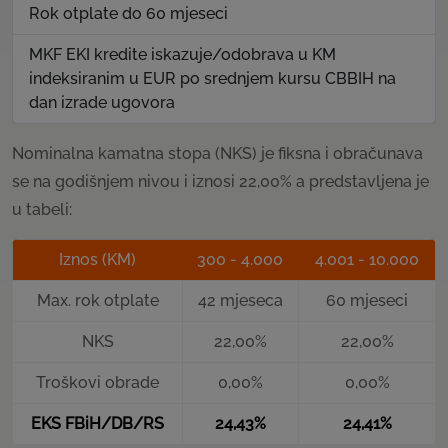
Rok otplate do 60 mjeseci
MKF EKI kredite iskazuje/odobrava u KM
indeksiranim u EUR po srednjem kursu CBBIH na
dan izrade ugovora
Nominalna kamatna stopa (NKS) je fiksna i obračunava
se na godišnjem nivou i iznosi 22,00% a predstavljena je
u tabeli:
Iznos (KM)
300 - 4.000
4.001 - 10.000
Max. rok otplate
42 mjeseca
60 mjeseci
NKS
22,00%
22,00%
Troškovi obrade
0,00%
0,00%
EKS FBiH/DB/RS
24,43%
24,41%