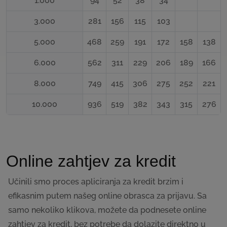
1.000
94
52
38
34
3.000
281
156
115
103
5.000
468
259
191
172
158
138
6.000
562
311
229
206
189
166
8.000
749
415
306
275
252
221
10.000
936
519
382
343
315
276
Online zahtjev za kredit
Učinili smo proces apliciranja za kredit brzim i
efikasnim putem našeg online obrasca za prijavu. Sa
samo nekoliko klikova, možete da podnesete online
zahtjev za kredit, bez potrebe da dolazite direktno u