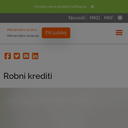
Trenutno nema dodanih notifikacija
Novosti
MKD
MKF
Mikrokreditno društvo
EKI jubilej
Mikrokreditna fondacija
Izbor
Facebook
Twitter
Email
Linkedin
Robni krediti