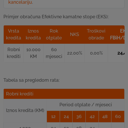
kancelariju
.
Primjer obračuna Efektivne kamatne stope (EKS):
Vrsta
Iznos
Rok
Troškovi
EK
NKS
kredita
kredita
otplate
obrade
FBiH/D
Robni
10.000
60
22,00%
0,00%
24,4
krediti
KM
mjeseci
Tabela sa pregledom rata:
Robni krediti
Period otplate / mjeseci
Iznos kredita (KM)
12
24
36
42
48
60