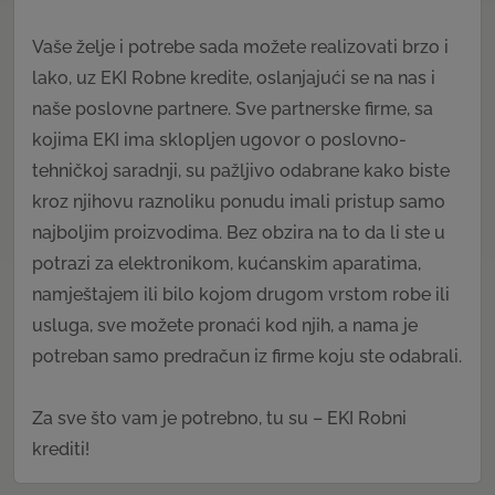
Vaše želje i potrebe sada možete realizovati brzo i
lako, uz EKI Robne kredite, oslanjajući se na nas i
naše poslovne partnere. Sve partnerske firme, sa
kojima EKI ima sklopljen ugovor o poslovno-
tehničkoj saradnji, su pažljivo odabrane kako biste
kroz njihovu raznoliku ponudu imali pristup samo
najboljim proizvodima. Bez obzira na to da li ste u
potrazi za elektronikom, kućanskim aparatima,
namještajem ili bilo kojom drugom vrstom robe ili
usluga, sve možete pronaći kod njih, a nama je
potreban samo predračun iz firme koju ste odabrali.
Za sve što vam je potrebno, tu su – EKI Robni
krediti!