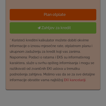
Plan otplate
Zahtjev za kredit
* Koristeći kreditni kalkulator možete dobiti okvirne
informacije o iznosu mjesečne rate, otplatnom planu i
ukupnom zaduženju za kredit koji vas zanima.
Napomena: Podaci o ratama i EKS su informativnog
karaktera, služe u svrhu opšteg informisanja i mogu se
razlikovati od zvaničnih EKI uslova u trenutku
podnošenja zahtjeva. Molimo vas da se za sve detaljne
informacije obratite vama najbližoj
EKI kancelariji.