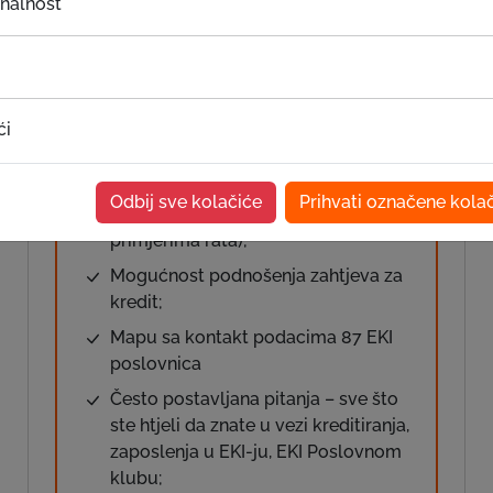
onalnost
EKI kreditni kalkulator – prilagođen
uslovima poslovanja EKI grupe;
mogućnost generisanja otplatnog
plana i izračuna rata;
ći
Detaljne informacije o kreditnim
proizvodima (iznos, rok otplate,
Odbij sve kolačiće
Prihvati označene kola
troškovi obrade, tabele sa
primjerima rata);
Mogućnost podnošenja zahtjeva za
kredit;
Mapu sa kontakt podacima 87 EKI
poslovnica
Često postavljana pitanja – sve što
ste htjeli da znate u vezi kreditiranja,
zaposlenja u EKI-ju, EKI Poslovnom
klubu;