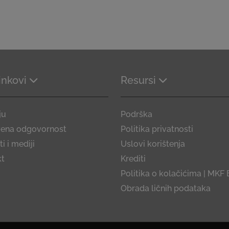
linkovi
Resursi
ju
Podrška
vena odgovornost
Politika privatnosti
i i mediji
Uslovi korištenja
kt
Krediti
Politika o kolačićima | MKF 
Obrada ličnih podataka