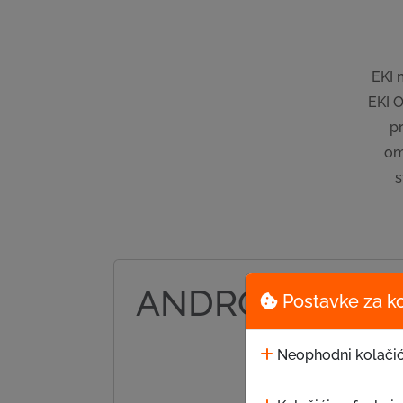
EKI 
EKI O
pr
om
s
ANDROID
Postavke za k
Neophodni kolačić