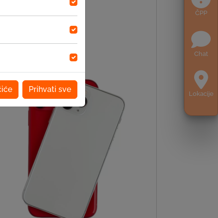
ČPP
Chat
čiće
Prihvati sve
Lokacije