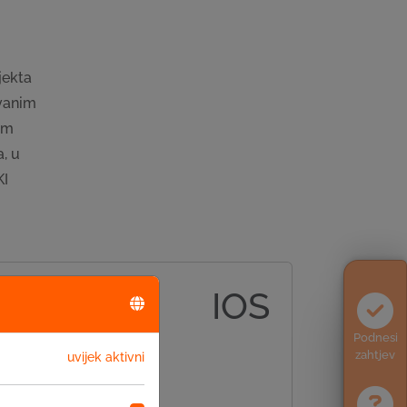
jekta
ovanim
vam
, u
KI
IOS
Podnesi
zahtjev
uvijek aktivni