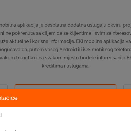
mobilna aplikacija je besplatna dodatna usluga u okviru pro
nline pokrenuta sa ciljem da se klijentima i svim zainteres
uže aktuelne i korisne informacije. EKI mobilna aplikacija 
ogućava da, putem vašeg Android ili iOS mobilnog telefona
vakom trenutku i na svakom mjestu budete informisani o E
kreditima i uslugama.
U bilo koje vrijeme i na
olačiće
bilo kom mjestu, u
vašem telefonu
i
aplikacija vam nudi: