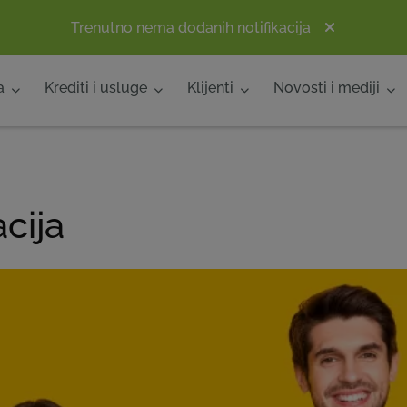
Trenutno nema dodanih notifikacija
a
Krediti i usluge
Klijenti
Novosti i mediji
cija