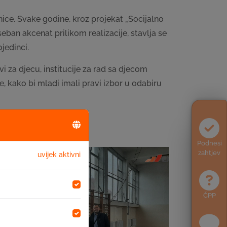
ice. Svake godine, kroz projekat „Socijalno
eban akcenat prilikom realizacije, stavlja se
jedinci.
za djecu, institucije za rad sa djecom
e, kako bi mladi imali pravi izbor u odabiru
Podnesi
zahtjev
uvijek aktivni
ČPP