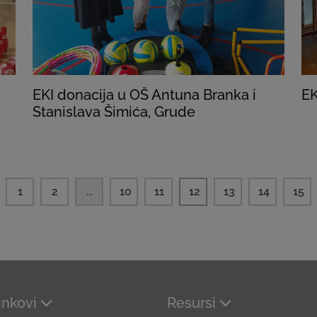
EKI donacija u OŠ Antuna Branka i
EK
Stanislava Šimića, Grude
1
2
...
10
11
12
13
14
15
linkovi
Resursi