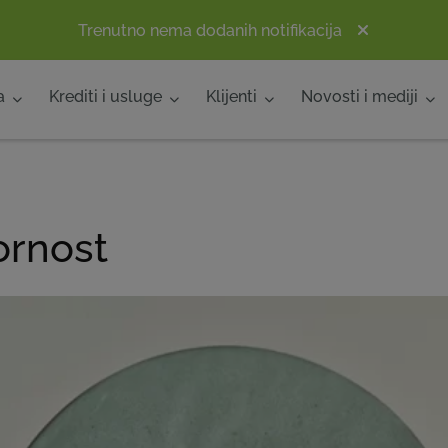
Trenutno nema dodanih notifikacija
a
Krediti i usluge
Klijenti
Novosti i mediji
ornost