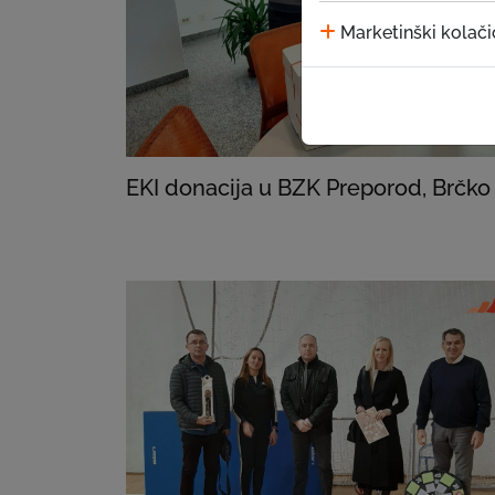
Marketinški kolači
EKI donacija u BZK Preporod, Brčko