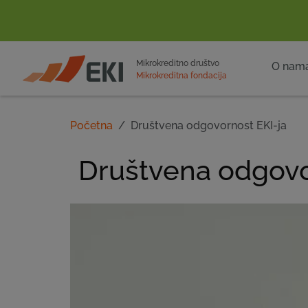
POČETNA
Mikrokreditno društvo
O nam
Mikrokreditna fondacija
Početna
Društvena odgovornost EKI-ja
Društvena odgov