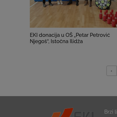
EKI donacija u OŠ „Petar Petrović
Njegoš“, Istočna Ilidža
‹
Brzi 