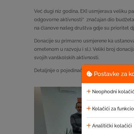
Već dugi niz godina, EKI usmjerava veliku pa
odgovorne aktivnosti“ značajan dio budžeta i
na članove našeg društva gdje su prioritet dj
Donacije su primarno usmjerene ka ustanova
ometenom u razvoju i sl.). Veliki broj donaci
svojih vanškolskih aktivnosti.
Detaljnije o pojedinačnim donacijama možete
Postavke za k
Neophodni kolačić
Kolačići za funkci
Analitički kolačići