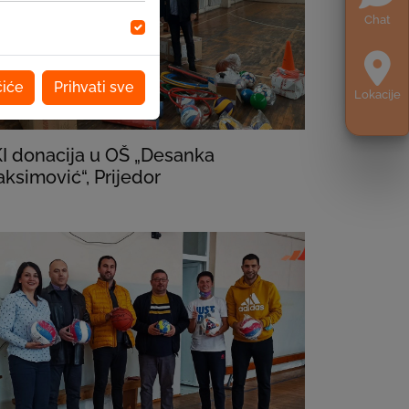
Chat
čiće
Prihvati sve
Lokacije
I donacija u OŠ „Desanka
ksimović“, Prijedor