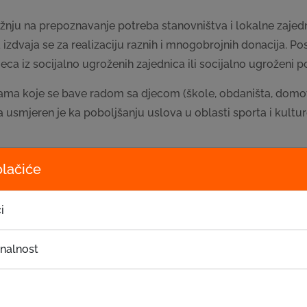
žnju na prepoznavanje potreba stanovništva i lokalne zajedn
zdvaja se za realizaciju raznih i mnogobrojnih donacija. Pos
eca iz socijalno ugroženih zajednica ili socijalno ugroženi po
ma koje se bave radom sa djecom (škole, obdaništa, domovi 
ja usmjeren je ka poboljšanju uslova u oblasti sporta i kultur
 pročitati u pričama ispod.
olačiće
i
onalnost