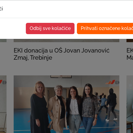
ći
Odbij sve kolačiće
Prihvati označene kola
EKI donacija u OŠ Jovan Jovanović
EK
Zmaj, Trebinje
Ma