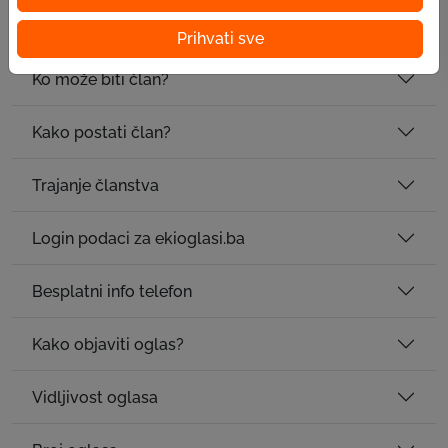
EPK pruža i mogućnost edukacije?
Prihvati sve
Ko može biti član?
Kako postati član?
Trajanje članstva
Login podaci za ekioglasi.ba
Besplatni info telefon
Kako objaviti oglas?
Vidljivost oglasa