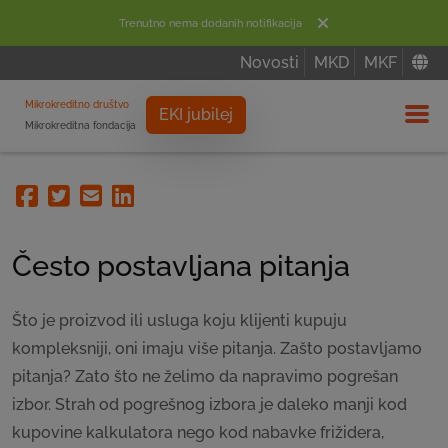
Trenutno nema dodanih notifikacija
Novosti
MKD
MKF
Mikrokreditno društvo
EKI jubilej
Mikrokreditna fondacija
Izbor
Facebook
Twitter
Email
Linkedin
Često postavljana pitanja
Što je proizvod ili usluga koju klijenti kupuju
kompleksniji, oni imaju više pitanja. Zašto postavljamo
pitanja? Zato što ne želimo da napravimo pogrešan
izbor. Strah od pogrešnog izbora je daleko manji kod
kupovine kalkulatora nego kod nabavke frižidera,