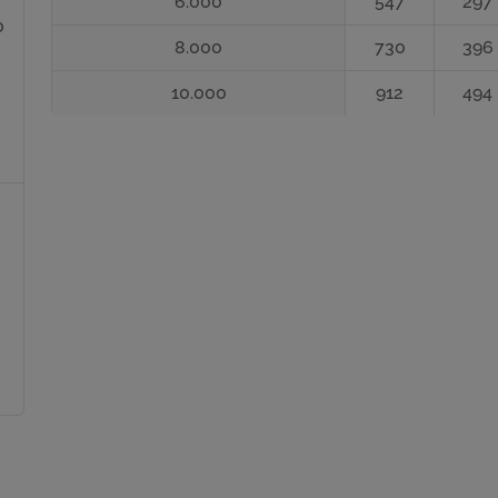
6.000
547
297
o
8.000
730
396
10.000
912
494