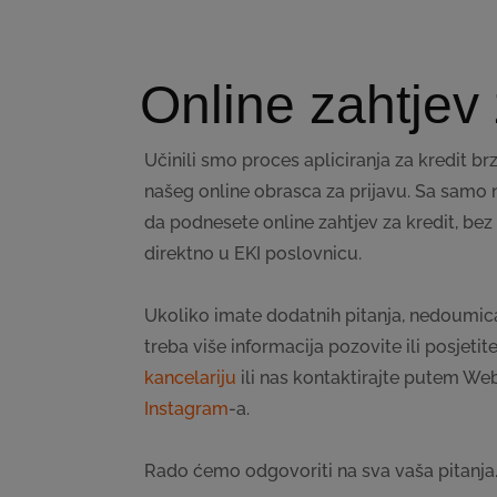
Online zahtjev 
Učinili smo proces apliciranja za kredit b
našeg online obrasca za prijavu. Sa samo 
da podnesete online zahtjev za kredit, bez
direktno u EKI poslovnicu.
Ukoliko imate dodatnih pitanja, nedoumic
treba više informacija pozovite ili posjeti
kancelariju
ili nas kontaktirajte putem We
Instagram
-a.
Rado ćemo odgovoriti na sva vaša pitanja