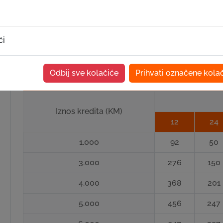
Krediti za registrovane
42
10.000 KM
biznise
mjeseca
ći
Tabela sa pregledom rata:
Odbij sve kolačiće
Prihvati označene kola
Krediti za registrovane biznise
Iznos kredita (KM)
12
24
1.000
92
50
3.000
276
150
4.000
368
201
i
5.000
456
247