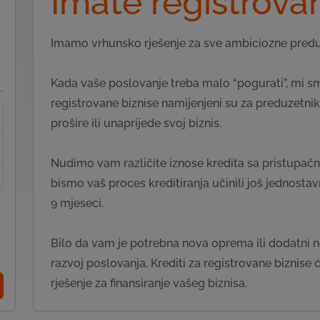
Imate registrovan
Imamo vrhunsko rješenje za sve ambiciozne predu
Kada vaše poslovanje treba malo “pogurati”, mi 
registrovane biznise namijenjeni su za preduzetnik
prošire ili unaprijede svoj biznis.
Nudimo vam različite iznose kredita sa pristupačni
bismo vaš proces kreditiranja učinili još jednost
9 mjeseci.
Bilo da vam je potrebna nova oprema ili dodatni n
razvoj poslovanja, Krediti za registrovane bizni
rješenje za finansiranje vašeg biznisa.