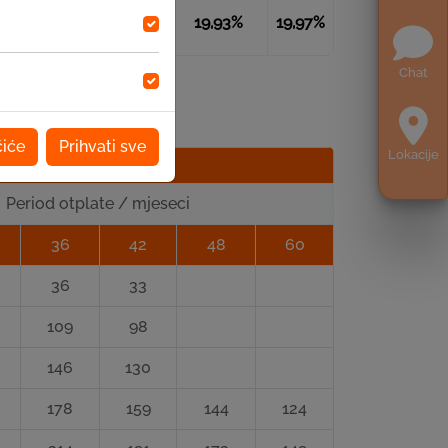
17,00%
2,00%
19,93%
19,97%
Chat
čiće
Prihvati sve
Lokacije
Period otplate / mjeseci
36
42
48
60
36
33
109
98
146
130
178
159
144
124