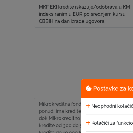
MKF EKI kredite iskazuje/odobrava u KM
indeksiranim u EUR po srednjem kursu
CBBIH na dan izrade ugovora
Postavke za k
Mikrokreditna fondacija EKI u svojoj
Neophodni kolačić
ponudi ima kredite od 300 do 10.000 KM,
dok Mikrokreditno društvo EKI nudi
Kolačići za funkci
kredite od 300 do 50.000 KM. Svi uslovi
kredita do 10.000 KM su identični i odnose