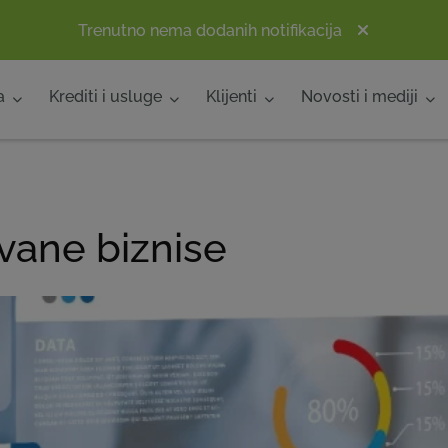
Trenutno nema dodanih notifikacija
a
Krediti i usluge
Klijenti
Novosti i mediji
ovane biznise