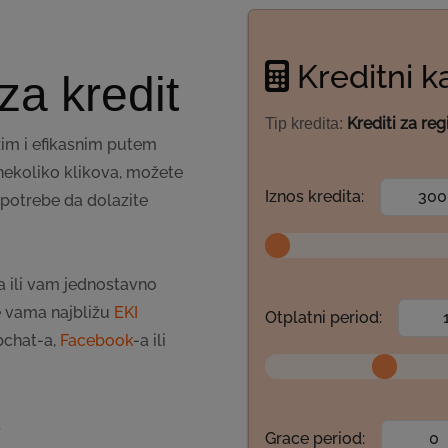
Kreditni k
za kredit
Krediti za re
Tip kredita:
rzim i efikasnim putem
nekoliko klikova, možete
Iznos kredita:
 potrebe da dolazite
a ili vam jednostavno
te vama najbližu
EKI
Otplatni period:
bchat-a,
Facebook
-a ili
.
Grace period: