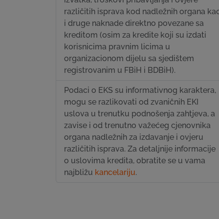
različitih isprava kod nadležnih organa ka
i druge naknade direktno povezane sa
kreditom (osim za kredite koji su izdati
korisnicima pravnim licima u
organizacionom dijelu sa sjedištem
registrovanim u FBiH i BDBiH).
Podaci o EKS su informativnog karaktera,
mogu se razlikovati od zvaničnih EKI
uslova u trenutku podnošenja zahtjeva, a
zavise i od trenutno važećeg cjenovnika
organa nadležnih za izdavanje i ovjeru
različitih isprava. Za detaljnije informacije
o uslovima kredita, obratite se u vama
najbližu
kancelariju
.