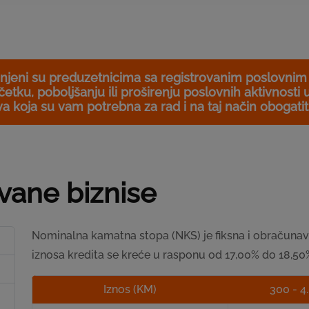
enjeni su preduzetnicima sa registrovanim poslovnim d
očetku, poboljšanju ili proširenju poslovnih aktivnos
va koja su vam potrebna za rad i na taj način obogatiti
ovane biznise
Nominalna kamatna stopa (NKS) je fiksna i obračunava
iznosa kredita se kreće u rasponu od 17,00% do 18,50% 
Iznos (KM)
300 - 4