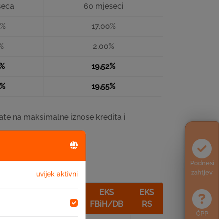
seca
60 mjeseci
0%
17,00%
%
2,00%
4%
19,52%
3%
19,55%
te na maksimalne iznose kredita i
Podnesi
zahtjev
uvijek aktivni
Troškovi
EKS
EKS
NKS
obrade
FBiH/DB
RS
ČPP