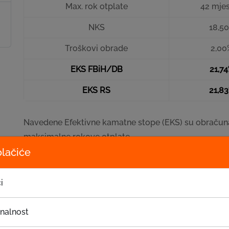
Max. rok otplate
42 mje
NKS
18,5
Troškovi obrade
2,00
EKS FBiH/DB
21,7
EKS RS
21,8
Navedene Efektivne kamatne stope (EKS) su obračuna
maksimalne rokove otplate.
olačiće
Primjer obračuna Efektivne kamatne stope (EKS):
i
Iznos
Rok
Vrsta kredita
onalnost
kredita
otplate