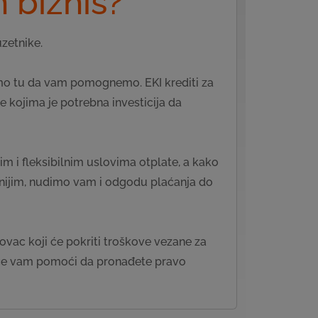
 biznis?
zetnike.
smo tu da vam pomognemo. EKI krediti za
e kojima je potrebna investicija da
m i fleksibilnim uslovima otplate, a kako
avnijim, nudimo vam i odgodu plaćanja do
ovac koji će pokriti troškove vezane za
se će vam pomoći da pronađete pravo