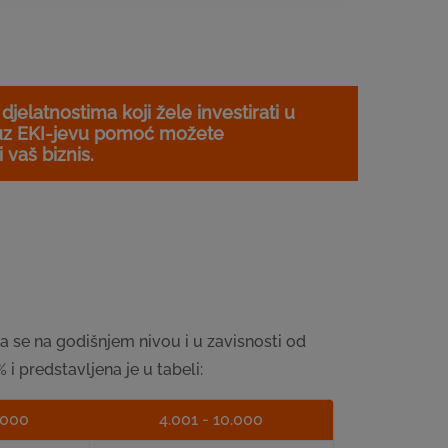
jelatnostima koji žele investirati u
ti uz EKI-jevu pomoć možete
 vaš biznis.
 se na godišnjem nivou i u zavisnosti od
i predstavljena je u tabeli:
.000
4.001 - 10.000