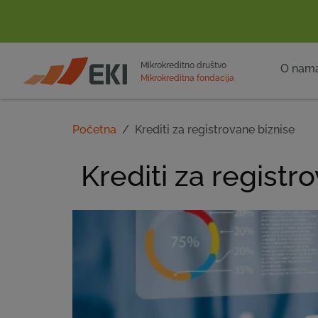
POČETNA
Mikrokreditno društvo
O nam
Mikrokreditna fondacija
Početna
Krediti za registrovane biznise
Krediti za registr