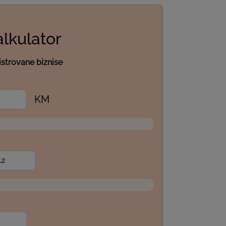
alkulator
gistrovane biznise
KM