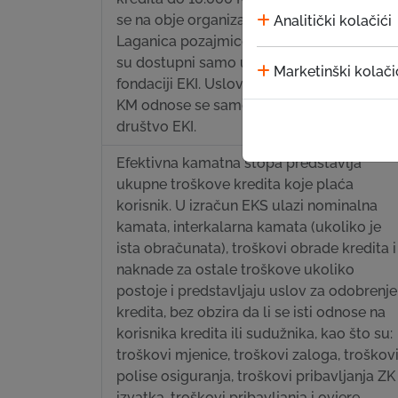
se na obje organizacije, osim uslova
Analitički kolačići
Laganica pozajmice i Startup kredita koji
su dostupni samo u Mikrokreditnoj
Marketinški kolači
fondaciji EKI. Uslovi kredita preko 10.000
KM odnose se samo na Mikrokreditno
društvo EKI.
Efektivna kamatna stopa predstavlja
ukupne troškove kredita koje plaća
korisnik. U izračun EKS ulazi nominalna
kamata, interkalarna kamata (ukoliko je
ista obračunata), troškovi obrade kredita i
naknade za ostale troškove ukoliko
postoje i predstavljaju uslov za odobrenje
kredita, bez obzira da li se isti odnose na
korisnika kredita ili sudužnika, kao što su:
troškovi mjenice, troškovi zaloga, troškov
polise osiguranja, troškovi pribavljanja ZK
izvatka, troškovi pribavljanja i ovjere