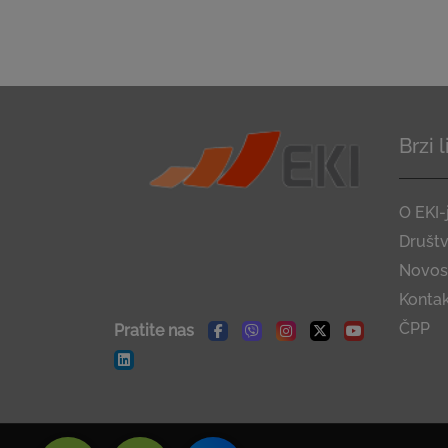
Brzi 
O EKI-
Društ
Novost
Konta
ČPP
Pratite nas
Facebook
Viber
Instagram
Twitter
Youtube
Linkedin