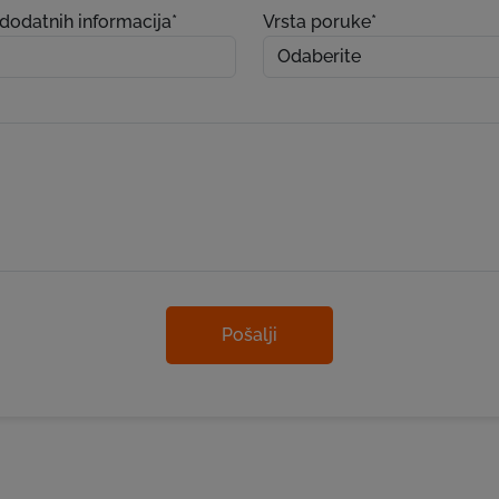
dodatnih informacija*
Vrsta poruke*
Pošalji