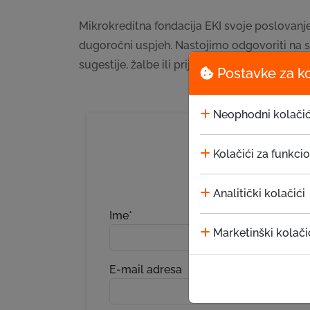
Mikrokreditna fondacija EKI svoje poslovanje
dugoročni uspjeh. Nastojimo odgovoriti na sv
sugestije, žalbe ili prijedloge ćemo sasluša
Postavke za k
Neophodni kolačić
S
Kolačići za funkci
Analitički kolačići
Ime*
Marketinški kolači
E-mail adresa