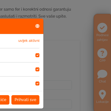
r samo fer i korektni odnosi garantuju
lušati i razmotriti. Sve vaše upite,
brzom rješavanju.
Podnesi
zahtjev
uvijek aktivni
le
ČPP
Chat
čiće
Prihvati sve
Lokacije