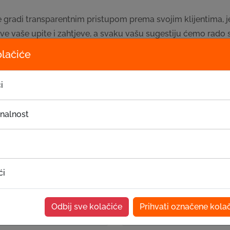
 gradi transparentnim pristupom prema svojim klijentima, je
e vaše upite i zahtjeve, a svaku vašu sugestiju ćemo rado sas
ti bez predrasuda i odmah pristupiti njihovom razmatranju i 
olačiće
i
ugestije, komentari i pohva
onalnost
Prezime*
ći
Telefon*
Odbij sve kolačiće
Prihvati označene kola