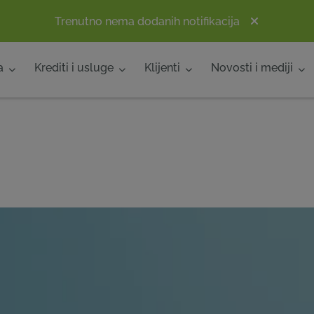
Trenutno nema dodanih notifikacija
a
Krediti i usluge
Klijenti
Novosti i mediji