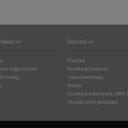
linkovi
Resursi
ju
Podrška
vena odgovornost
Politika privatnosti
i i mediji
Uslovi korištenja
kt
Krediti
Politika o kolačićima | MKF 
Obrada ličnih podataka