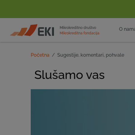
POČETNA
Mikrokreditno društvo
O nam
Mikrokreditna fondacija
Početna
Sugestije, komentari, pohvale
Slušamo vas