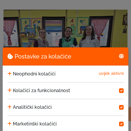
Postavke za kolačiće
Neophodni kolačići
uvijek aktivni
Kolačići za funkcionalnost
EKI donacija u Predškolsku ustanovu – klub
Analitički kolačići
za djecu „Igra mi je hrana“ Istočna Ilidža
Marketinški kolačići