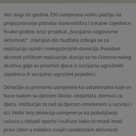
Već dugi niz godina, EKI usmjerava veliku pažnju na
prepoznavanje potreba stanovništva i lokalne zajednice.
Svake godine, kroz projekat „Socijalno odgovorne
aktivnosti“ značajan dio budžeta izdvaja se za
realizaciju raznih i mnogobrojnih donacija. Poseban
akcenat prilikom realizacije, stavlja se na članove našeg
društva gdje su prioritet djeca iz socijalno ugroženih
zajednica ili socijalno ugroženi pojedinci.
Donacije su primarno usmjerene ka ustanovama koje se
bave radom sa djecom (škole, obdaništa, domovi za
djecu, institucije za rad sa djecom ometenom u razvoju i
sl.). Veliki broj donacija usmjeren je ka poboljšanju
uslova u oblasti sporta i kulture, kako bi mladi imali
pravi izbor u odabiru svojih vanškolskih aktivnosti.