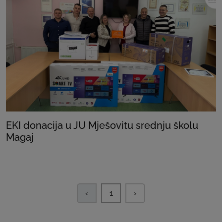
EKI donacija u JU Mješovitu srednju školu
Magaj
‹
1
›