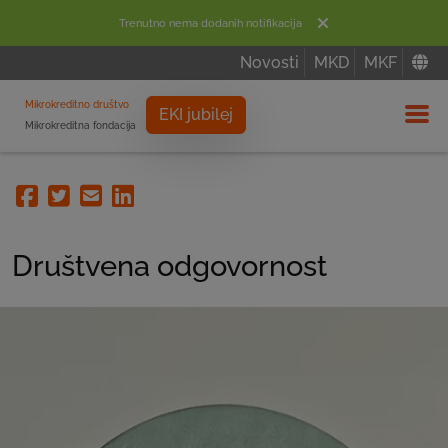
Trenutno nema dodanih notifikacija
Novosti
MKD
MKF
Mikrokreditno društvo
EKI jubilej
Mikrokreditna fondacija
Izbor
Facebook
Twitter
Email
Linkedin
Društvena odgovornost