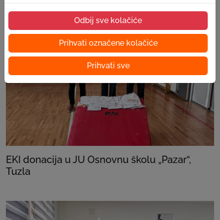
Odbij sve kolačiće
Prihvati označene kolačiće
Prihvati sve
EKI donacija u JU Osnovnu školu „Pazar“,
Tuzla