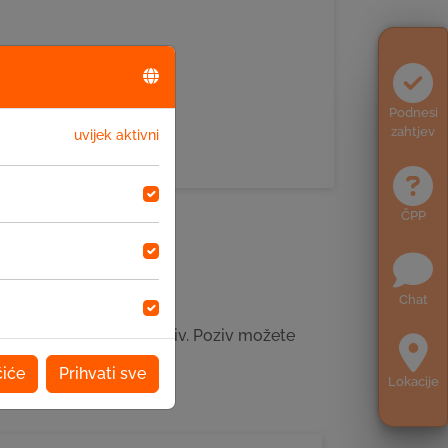
Podnesi
zahtjev
uvijek aktivni
ČPP
Chat
ti online zahtjev za poziv. Poziv možete
čiće
Prihvati sve
Lokacije