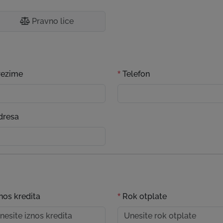
Pravno lice
ezime
Telefon
*
resa
nos kredita
Rok otplate
*