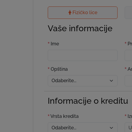
Fizičko lice
Vaše informacije
Ime
Pr
*
*
Opština
Ad
*
*
Informacije o kreditu
Vrsta kredita
Iz
*
*