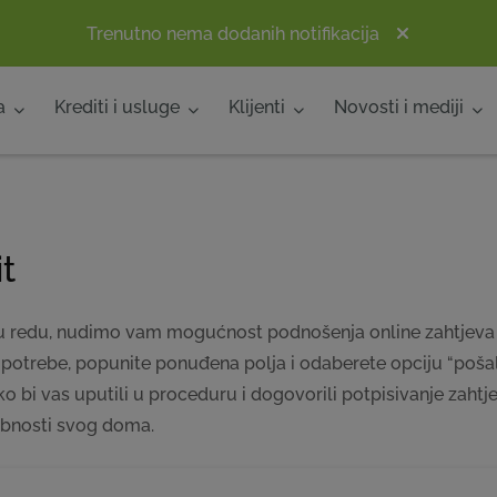
Trenutno nema dodanih notifikacija
a
Krediti i usluge
Klijenti
Novosti i mediji
t
a u redu, nudimo vam mogućnost podnošenja online zahtjeva 
d potrebe, popunite ponuđena polja i odaberete opciju “pošalj
bi vas uputili u proceduru i dogovorili potpisivanje zahtjev
dobnosti svog doma.