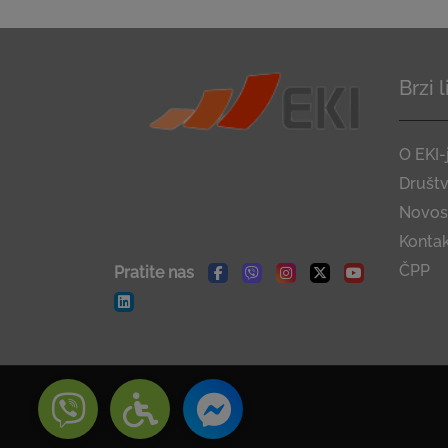
Brzi 
O EKI-
Društ
Novost
Konta
ČPP
Pratite nas
Facebook
Viber
Instagram
Twitter
Youtube
Linkedin