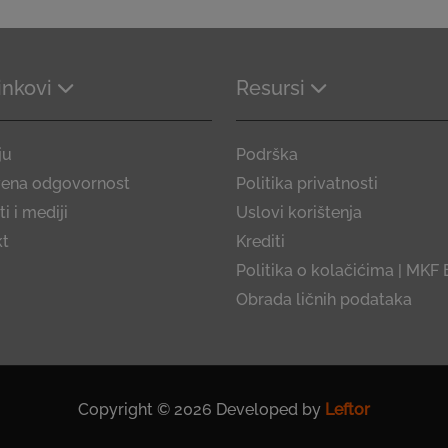
linkovi
Resursi
ju
Podrška
vena odgovornost
Politika privatnosti
i i mediji
Uslovi korištenja
kt
Krediti
Politika o kolačićima | MKF 
Obrada ličnih podataka
Copyright © 2026 Developed by
Leftor