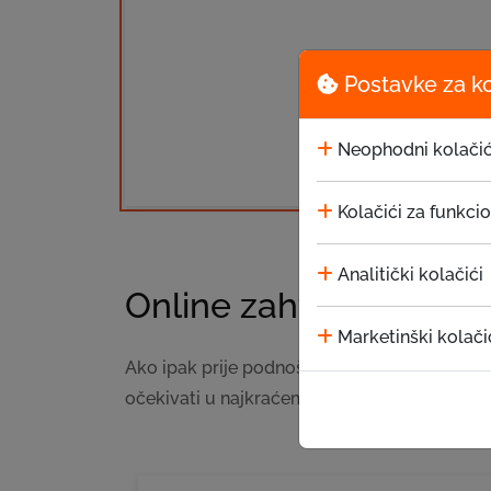
Postavke za k
Neophodni kolačić
Kolačići za funkci
Analitički kolačići
Online zahtjev za pozi
Marketinški kolači
Ako ipak prije podnošenja zahtjeva za kredit
očekivati u najkraćem mogućem roku, a EKI s