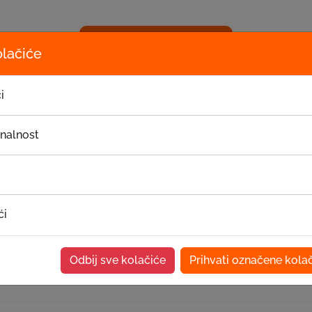
Pošalji zahtjev
olačiće
i
onalnost
v
ći
 želite da se dodatno informišete o uslovima, možete zakaza
lužbenici će vam dati odgovore na sva vaša pitanja.
Odbij sve kolačiće
Prihvati označene kola