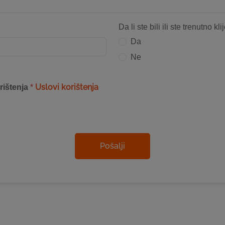
Da li ste bili ili ste trenutno kl
Da
Ne
Uslovi korištenja
rištenja
*
Pošalji