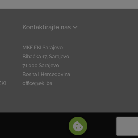
Kontaktirajte nas
MKF EKI Sarajevo
Bihaćka 17, Sarajevo
71.000 Sarajevo
Bosna i Hercegovina
EKI
office@eki.ba