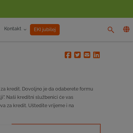
Kontakt
EKI jubilej
Facebook
Twitter
Email
Linkedin
za kredit. Dovoljno je da odaberete formu
i”. Naši kreditni službenici će vas
a za kredit. Uštedite vrijeme i na