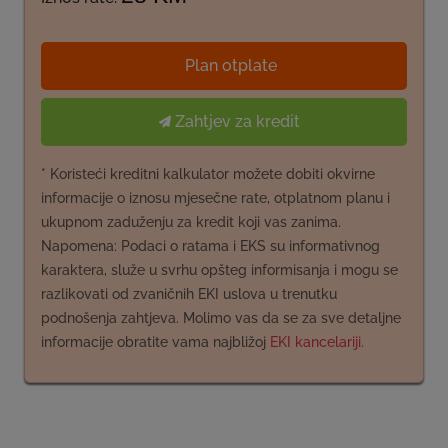
Plan otplate
Zahtjev za kredit
* Koristeći kreditni kalkulator možete dobiti okvirne
informacije o iznosu mjesečne rate, otplatnom planu i
ukupnom zaduženju za kredit koji vas zanima.
Napomena: Podaci o ratama i EKS su informativnog
karaktera, služe u svrhu opšteg informisanja i mogu se
razlikovati od zvaničnih EKI uslova u trenutku
podnošenja zahtjeva. Molimo vas da se za sve detaljne
informacije obratite vama najbližoj
EKI kancelariji.