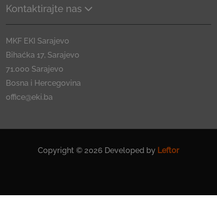
Kontaktirajte nas
MKF EKI Sarajevo
Bihaćka 17, Sarajevo
71.000 Sarajevo
Bosna i Hercegovina
office@eki.ba
Copyright © 2026 Developed by
Leftor