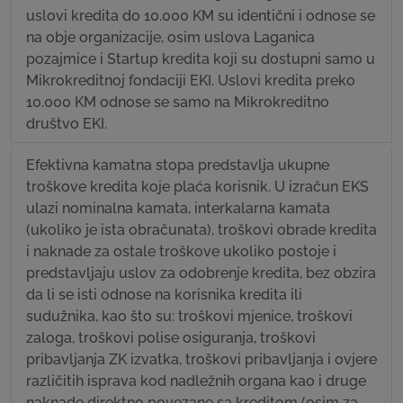
uslovi kredita do 10.000 KM su identični i odnose se
na obje organizacije, osim uslova Laganica
pozajmice i Startup kredita koji su dostupni samo u
Mikrokreditnoj fondaciji EKI. Uslovi kredita preko
10.000 KM odnose se samo na Mikrokreditno
društvo EKI.
Efektivna kamatna stopa predstavlja ukupne
troškove kredita koje plaća korisnik. U izračun EKS
ulazi nominalna kamata, interkalarna kamata
(ukoliko je ista obračunata), troškovi obrade kredita
i naknade za ostale troškove ukoliko postoje i
predstavljaju uslov za odobrenje kredita, bez obzira
da li se isti odnose na korisnika kredita ili
sudužnika, kao što su: troškovi mjenice, troškovi
zaloga, troškovi polise osiguranja, troškovi
pribavljanja ZK izvatka, troškovi pribavljanja i ovjere
različitih isprava kod nadležnih organa kao i druge
naknade direktno povezane sa kreditom (osim za