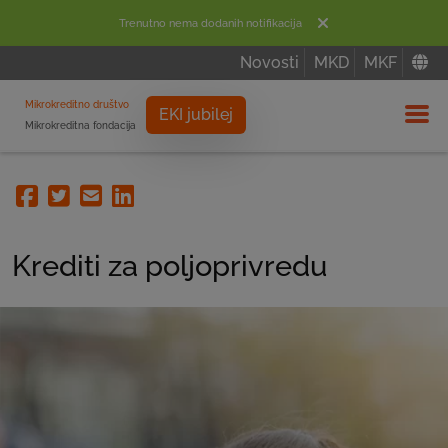
Trenutno nema dodanih notifikacija
Novosti
MKD
MKF
Mikrokreditno društvo
EKI jubilej
Mikrokreditna fondacija
Izbor
Facebook
Twitter
Email
Linkedin
Krediti za poljoprivredu