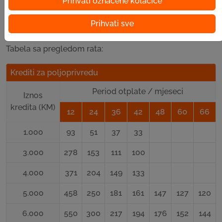
Prihvati označene kolačiće
poljoprivredu
KM
mjeseci
Prihvati sve
Tabela sa pregledom rata:
Krediti za poljoprivredu
Period otplate / mjeseci
Iznos
kredita (KM)
12
24
36
42
48
60
66
1.000
93
51
37
33
3.000
278
153
111
100
4.000
371
204
149
133
5.000
458
250
181
161
147
127
120
6.000
550
300
217
194
176
152
144