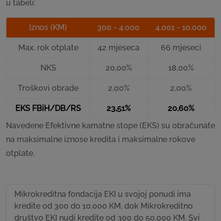
u tabeli:
Iznos (KM)
300 - 4.000
4.001 - 10.000
Max. rok otplate
42 mjeseca
66 mjeseci
NKS
20,00%
18,00%
Troškovi obrade
2,00%
2,00%
EKS FBiH/DB/RS
23,51%
20,60%
Navedene Efektivne kamatne stope (EKS) su obračunate
na maksimalne iznose kredita i maksimalne rokove
otplate.
Mikrokreditna fondacija EKI u svojoj ponudi ima
kredite od 300 do 10.000 KM, dok Mikrokreditno
društvo EKI nudi kredite od 300 do 50.000 KM. Svi