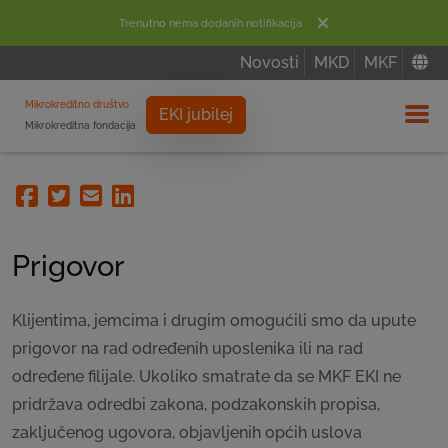
Trenutno nema dodanih notifikacija
Novosti
MKD
MKF
Mikrokreditno društvo
EKI jubilej
Mikrokreditna fondacija
Izbor
Facebook
Twitter
Email
Linkedin
Prigovor
Klijentima, jemcima i drugim omogućili smo da upute
prigovor na rad određenih uposlenika ili na rad
određene filijale. Ukoliko smatrate da se MKF EKI ne
pridržava odredbi zakona, podzakonskih propisa,
zaključenog ugovora, objavljenih općih uslova