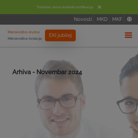
Trenutno nema dodanih notifikacija
Novosti
MKD
MKF
Mikrokreditno društvo
EKI jubilej
Mikrokreditna fondacija
Izbor
Arhiva - Novembar 2024