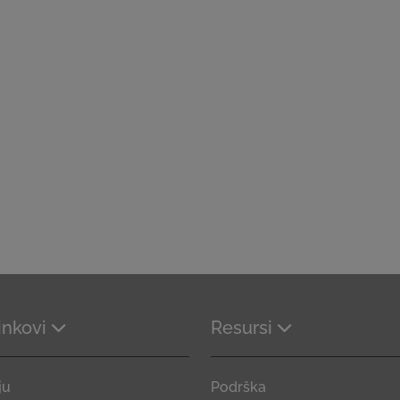
linkovi
Resursi
ju
Podrška