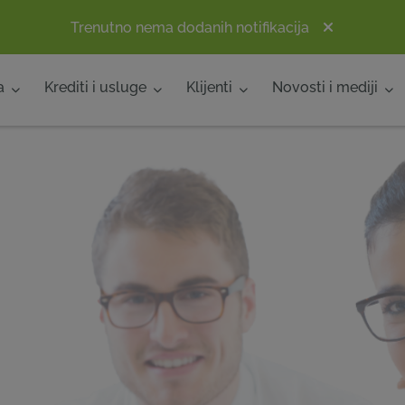
Trenutno nema dodanih notifikacija
a
Krediti i usluge
Klijenti
Novosti i mediji