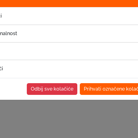
i
onalnost
ći
Odbij sve kolačiće
Prihvati označene kola