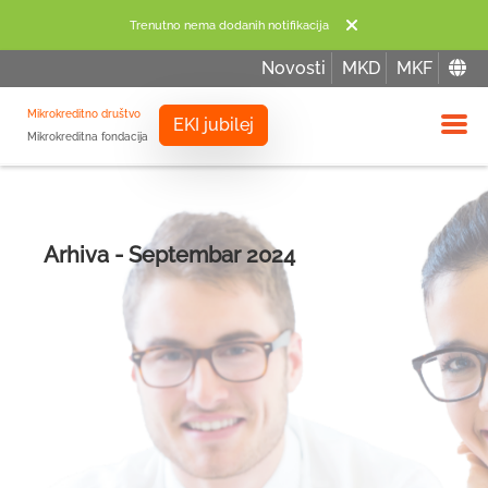
Trenutno nema dodanih notifikacija
Novosti
MKD
MKF
Mikrokreditno društvo
EKI jubilej
Mikrokreditna fondacija
Izbor
Arhiva - Septembar 2024