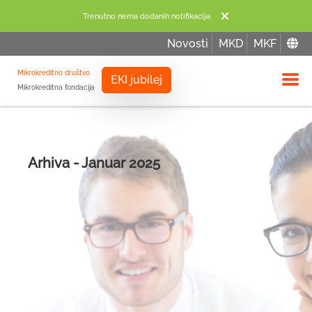
Trenutno nema dodanih notifikacija
Novosti
MKD
MKF
Mikrokreditno društvo
EKI jubilej
Mikrokreditna fondacija
Izbor
Arhiva - Januar 2025