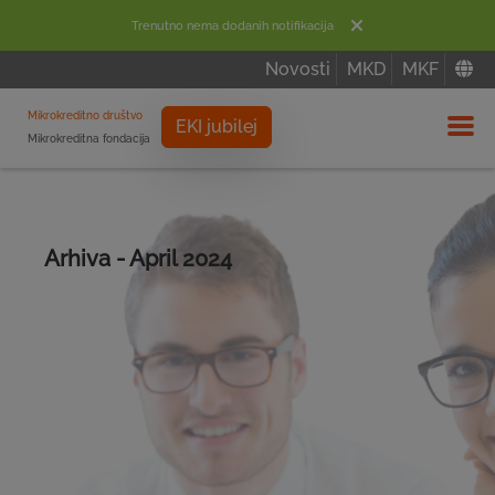
Trenutno nema dodanih notifikacija
Novosti
MKD
MKF
Mikrokreditno društvo
EKI jubilej
Mikrokreditna fondacija
Izbor
Arhiva - April 2024